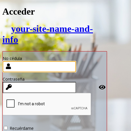
Acceder
your-site-name-and-
info
No cédula
Contraseña
Recuérdame