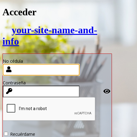
Acceder
your-site-name-and-
info
No cédula
Contraseña
Recuérdame