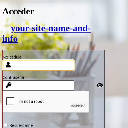
Acceder
your-site-name-and-
info
No cédula
Contraseña
Recuérdame